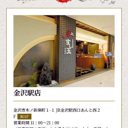
金沢駅店
金沢市木ノ新保町１-１ JR金沢駅西口あんと西２
F
MAP
営業時間 11：00～21：00