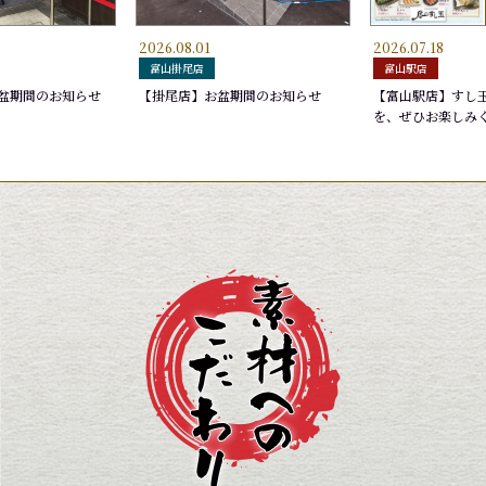
2026.08.01
2026.07.18
ゆでげそ
深〆のさば
さわら
はま
もん
いな
富山掛尾店
富山駅店
220円
275円
165円
220
275
165
盆期間のお知らせ
【掛尾店】お盆期間のお知らせ
【富山駅店】すし
を、ぜひお楽しみ
,650円
ブン)
漬け
盛り
あかいか
お勧め７選 加賀雅
天然
厳選
440円
2,090円
550
2,5