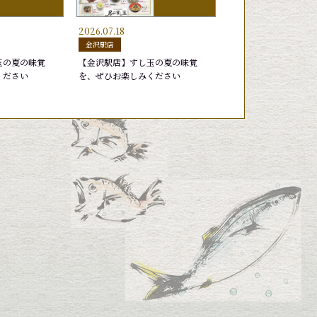
2026.07.18
ち
ごういか
り
深〆のさば
生だこ
深〆さば
金沢駅店
円
円
円
220円
330円
165円
玉の夏の味覚
【金沢駅店】すし玉の夏の味覚
ください
を、ぜひお楽しみください
ブリトロ
すし玉盛り
がすえび
特選北陸盛り
円
30円
770円
2,750円