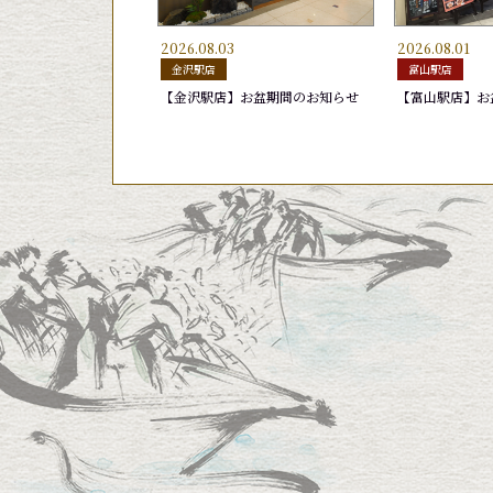
2026.08.03
2026.08.01
きゅうり漬けにぎり
ゆでげそ
はまち
いなり
ふくらぎ
玉子
金沢駅店
富山駅店
165円
220円
165円
165円
275円
165円
【金沢駅店】お盆期間のお知らせ
【富山駅店】お
おまかせ10貫盛り 2,420円
おすすめ11貫盛り
天然ブリ
グルメ盛り
日替りランチ 1
かがやき７(セ
ほたるいか沖
旬鮮かがやき
440円
1,540円
440円
1,760円