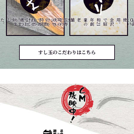
。
。
煮
つ
め
ま
した
て
玉
寿
司
の
シ
ャ
リ
酢
で
あ
わ
せ
て
お
り
ま
す
、
じ
っ
く
り
炊
き
上げ
、
そ
の
炊
き
汁
を
時
間
を
か
け
を
金
沢
で
昭
和
2
1
年
創
業
の
老舗
。
すし玉のこだわりはこちら