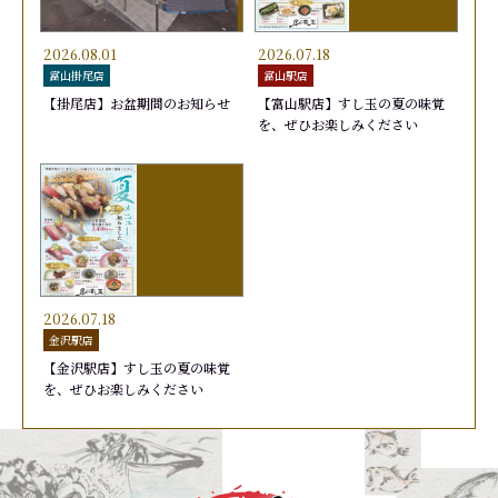
2026.08.01
2026.07.18
富山掛尾店
富山駅店
【掛尾店】お盆期間のお知らせ
【富山駅店】すし玉の夏の味覚
を、ぜひお楽しみください
日替りランチ 1,650円
かがやき７(セブン)
あおりいか
旬鮮かがやき盛り
おまかせ
おすす
天然ブ
お勧め
440円
1,760円
440円
2,090
2026.07.18
金沢駅店
【金沢駅店】すし玉の夏の味覚
を、ぜひお楽しみください