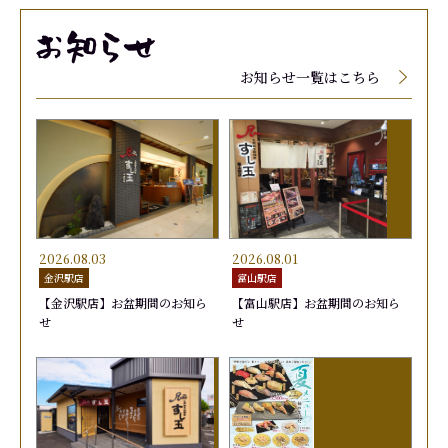
メニューに関しましては、季節、天候によって入
メニューに関しましては、季節、天候によって入
メニューに関しましては、季節、天候によって入
荷していない場合、品質保持の為店頭にて値段が
荷していない場合、品質保持の為店頭にて値段が
荷していない場合、品質保持の為店頭にて値段が
お知らせ一覧はこちら
変動する場合がございます。
変動する場合がございます。
変動する場合がございます。
2026.08.03
2026.08.01
金沢駅店
富山駅店
【金沢駅店】お盆期間のお知ら
【富山駅店】お盆期間のお知ら
せ
せ
玉子
生げそ
むしえび
きゅう
ゆでげ
はまち
165円
220円
165円
165円
220円
165円