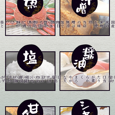
昼
と
夜
と
２
回
仕
入
れ
て
お
り
ます
。
。
添
加
物
は
一
切
使
用
し
て
お
り
ま
せ
ん
。
毎
日
買
い
つ
け
た
新
鮮
な
魚
を
ご
賞
味
下
さい
り
当
店
の
味
噌
は
無
添
加
で
す
。
石
川
県
、
富
山
県
の
港
や
市
場
よ
メニュー一覧はこちら
メニュー一覧はこちら
メニュー一覧はこちら
き
れ
い
な
能
登
半
島
の
海
水
か
ら
作
ら
れ
。
す
し
玉
の
オ
リ
ジ
ナ
ル
醤
油
で
お
召
し
上
が
り
下
さ
い
。
食
材
の
本
物
の
味
を
引
出
し
ま
す
は
塩
は
口
当
た
り
が
柔
ら
か
く
、
ま
ろ
や
か
な
天
日塩