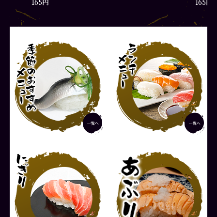
165円
165円
彩りランチ
厳選ラ
1,870円
2,420