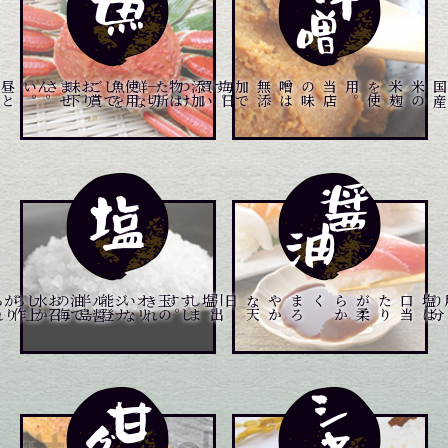
昼
と
夜
と
２
回
仕
入
れ
て
お
り
ます
。
。
添
加
物
は
一
切
使
用
し
て
お
り
ま
せ
ん
。
毎
日
買
い
つ
け
た
新
鮮
な
魚
を
ご
賞
味
下
さい
り
当
店
の
味
噌
は
無
添
加
で
す
。
石
川
県
、
富
山
県
の
港
や
市
場
よ
メニュー一覧はこちら
メニュー一覧はこちら
メニュー一覧はこちら
き
れ
い
な
能
登
半
島
の
海
水
か
ら
作
ら
れ
。
す
し
玉
の
オ
リ
ジ
ナ
ル
醤
油
で
お
召
し
上
が
り
下
さ
い
。
食
材
の
本
物
の
味
を
引
出
し
ま
す
は
塩
は
口
当
た
り
が
柔
ら
か
く
、
ま
ろ
や
か
な
天
日塩