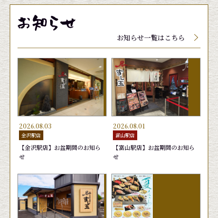
メニューに関しましては、季節、天候によって入
メニューに関しましては、季節、天候によって入
メニューに関しましては、季節、天候によって入
荷していない場合、品質保持の為店頭にて値段が
荷していない場合、品質保持の為店頭にて値段が
荷していない場合、品質保持の為店頭にて値段が
お知らせ一覧はこちら
変動する場合がございます。
変動する場合がございます。
変動する場合がございます。
2026.08.03
2026.08.01
金沢駅店
富山駅店
【金沢駅店】お盆期間のお知ら
【富山駅店】お盆期間のお知ら
せ
せ
そ
むしえび
きゅうり漬けにぎり
ゆでげそ
はまち
円
65円
165円
220円
165円