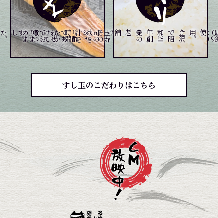
。
。
煮
つ
め
ま
した
て
玉
寿
司
の
シ
ャ
リ
酢
で
あ
わ
せ
て
お
り
ま
す
、
じ
っ
く
り
炊
き
上げ
、
そ
の
炊
き
汁
を
時
間
を
か
け
を
金
沢
で
昭
和
2
1
年
創
業
の
老舗
。
すし玉のこだわりはこちら