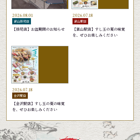
2026.08.01
2026.07.18
富山掛尾店
富山駅店
【掛尾店】お盆期間のお知らせ
【富山駅店】すし玉の夏の味覚
を、ぜひお楽しみください
ンチ 1,650円
やき７(セブン)
あおりいか
旬鮮かがやき盛り
おまかせ10貫盛り 2,42
おすすめ11貫盛り
天然ブリ
お勧め７選 加
440円
1,760円
440円
2,090円
2026.07.18
金沢駅店
【金沢駅店】すし玉の夏の味覚
を、ぜひお楽しみください