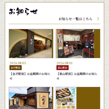
メニューに関しましては、季節、天候によって入
メニューに関しましては、季節、天候によって入
メニューに関しましては、季節、天候によって入
荷していない場合、品質保持の為店頭にて値段が
荷していない場合、品質保持の為店頭にて値段が
荷していない場合、品質保持の為店頭にて値段が
お知らせ一覧はこちら
変動する場合がございます。
変動する場合がございます。
変動する場合がございます。
2026.08.03
2026.08.01
金沢駅店
富山駅店
【金沢駅店】お盆期間のお知ら
【富山駅店】お盆期間のお知ら
せ
せ
玉子
生げそ
むしえび
きゅう
ゆでげ
はまち
165円
220円
165円
165円
220円
165円