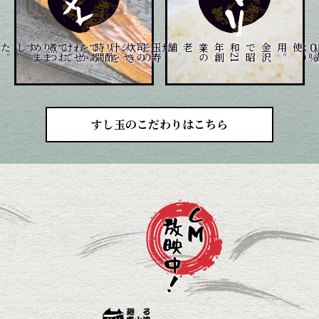
。
。
煮
つ
め
ま
した
て
玉
寿
司
の
シ
ャ
リ
酢
で
あ
わ
せ
て
お
り
ま
す
、
じ
っ
く
り
炊
き
上げ
、
そ
の
炊
き
汁
を
時
間
を
か
け
を
金
沢
で
昭
和
2
1
年
創
業
の
老舗
。
すし玉のこだわりはこちら