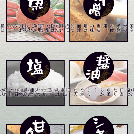
昼
と
夜
と
２
回
仕
入
れ
て
お
り
ます
。
。
添
加
物
は
一
切
使
用
し
て
お
り
ま
せ
ん
。
毎
日
買
い
つ
け
た
新
鮮
な
魚
を
ご
賞
味
下
さい
り
当
店
の
味
噌
は
無
添
加
で
す
。
石
川
県
、
富
山
県
の
港
や
市
場
よ
メニュー一覧はこちら
メニュー一覧はこちら
メニュー一覧はこちら
き
れ
い
な
能
登
半
島
の
海
水
か
ら
作
ら
れ
。
す
し
玉
の
オ
リ
ジ
ナ
ル
醤
油
で
お
召
し
上
が
り
下
さ
い
。
食
材
の
本
物
の
味
を
引
出
し
ま
す
は
塩
は
口
当
た
り
が
柔
ら
か
く
、
ま
ろ
や
か
な
天
日塩