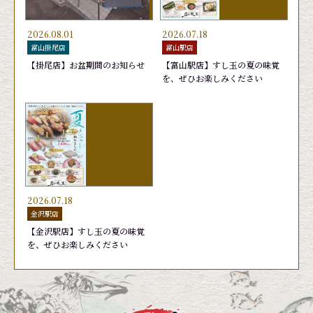
2026.08.01
2026.07.18
富山掛尾店
富山駅店
【掛尾店】お盆期間のお知らせ
【富山駅店】すし玉の夏の味覚
を、ぜひお楽しみください
日替りランチ 1,650円
かがやき７(セブン)
あおりいか
旬鮮かがやき盛り
おまかせ
おすす
天然ブ
お勧め
440円
1,760円
440円
2,090
2026.07.18
金沢駅店
【金沢駅店】すし玉の夏の味覚
を、ぜひお楽しみください