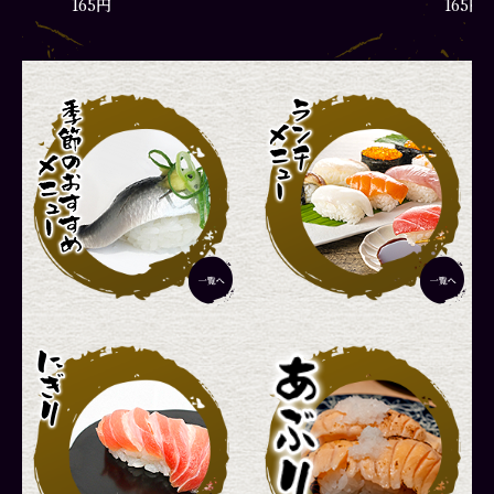
165円
165円
彩りランチ
厳選ラ
1,870円
2,420