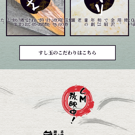
。
。
煮
つ
め
ま
した
て
玉
寿
司
の
シ
ャ
リ
酢
で
あ
わ
せ
て
お
り
ま
す
、
じ
っ
く
り
炊
き
上げ
、
そ
の
炊
き
汁
を
時
間
を
か
け
を
金
沢
で
昭
和
2
1
年
創
業
の
老舗
。
すし玉のこだわりはこちら