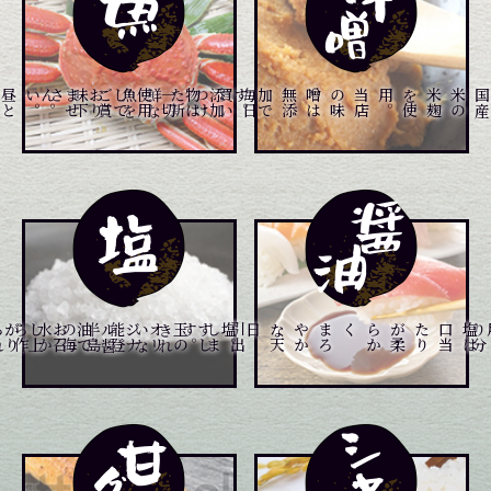
昼
と
夜
と
２
回
仕
入
れ
て
お
り
ます
。
。
添
加
物
は
一
切
使
用
し
て
お
り
ま
せ
ん
。
毎
日
買
い
つ
け
た
新
鮮
な
魚
を
ご
賞
味
下
さい
り
当
店
の
味
噌
は
無
添
加
で
す
。
石
川
県
、
富
山
県
の
港
や
市
場
よ
メニュー一覧はこちら
メニュー一覧はこちら
メニュー一覧はこちら
き
れ
い
な
能
登
半
島
の
海
水
か
ら
作
ら
れ
。
す
し
玉
の
オ
リ
ジ
ナ
ル
醤
油
で
お
召
し
上
が
り
下
さ
い
。
食
材
の
本
物
の
味
を
引
出
し
ま
す
は
塩
は
口
当
た
り
が
柔
ら
か
く
、
ま
ろ
や
か
な
天
日塩