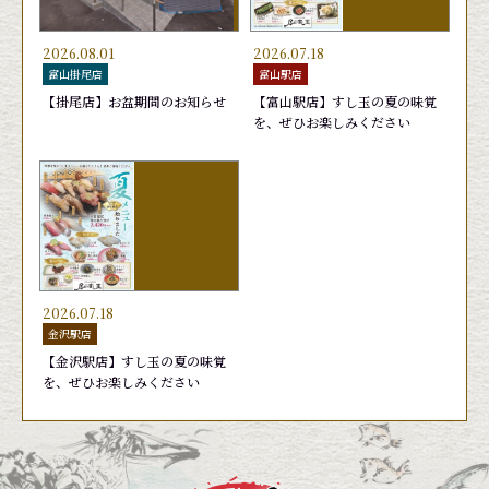
2026.08.01
2026.07.18
富山掛尾店
富山駅店
【掛尾店】お盆期間のお知らせ
【富山駅店】すし玉の夏の味覚
を、ぜひお楽しみください
日替りランチ 1,650円
かがやき７(セブン)
あおりいか
旬鮮かがやき盛り
おまかせ
おすす
天然ブ
お勧め
440円
1,760円
440円
2,090
2026.07.18
金沢駅店
【金沢駅店】すし玉の夏の味覚
を、ぜひお楽しみください