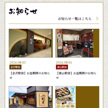
メニューに関しましては、季節、天候によって入
メニューに関しましては、季節、天候によって入
メニューに関しましては、季節、天候によって入
荷していない場合、品質保持の為店頭にて値段が
荷していない場合、品質保持の為店頭にて値段が
荷していない場合、品質保持の為店頭にて値段が
お知らせ一覧はこちら
変動する場合がございます。
変動する場合がございます。
変動する場合がございます。
2026.08.03
2026.08.01
金沢駅店
富山駅店
【金沢駅店】お盆期間のお知ら
【富山駅店】お盆期間のお知ら
せ
せ
玉子
生げそ
むしえび
きゅう
ゆでげ
はまち
165円
220円
165円
165円
220円
165円