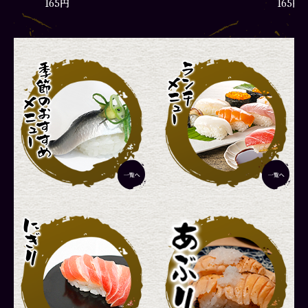
165円
165円
彩りランチ
厳選ラ
1,870円
2,420円