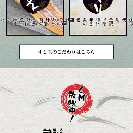
。
。
煮
つ
め
ま
した
て
玉
寿
司
の
シ
ャ
リ
酢
で
あ
わ
せ
て
お
り
ま
す
、
じ
っ
く
り
炊
き
上げ
、
そ
の
炊
き
汁
を
時
間
を
か
け
を
金
沢
で
昭
和
2
1
年
創
業
の
老舗
。
すし玉のこだわりはこちら