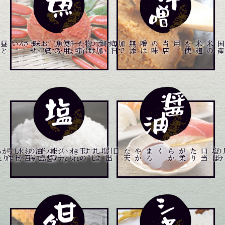
昼
と
夜
と
２
回
仕
入
れ
て
お
り
ます
。
。
添
加
物
は
一
切
使
用
し
て
お
り
ま
せ
ん
。
毎
日
買
い
つ
け
た
新
鮮
な
魚
を
ご
賞
味
下
さい
り
当
店
の
味
噌
は
無
添
加
で
す
。
石
川
県
、
富
山
県
の
港
や
市
場
よ
メニュー一覧はこちら
メニュー一覧はこちら
メニュー一覧はこちら
き
れ
い
な
能
登
半
島
の
海
水
か
ら
作
ら
れ
。
す
し
玉
の
オ
リ
ジ
ナ
ル
醤
油
で
お
召
し
上
が
り
下
さ
い
。
食
材
の
本
物
の
味
を
引
出
し
ま
す
は
塩
は
口
当
た
り
が
柔
ら
か
く
、
ま
ろ
や
か
な
天
日塩