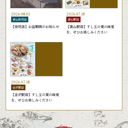
2026.08.01
2026.07.18
富山掛尾店
富山駅店
【掛尾店】お盆期間のお知らせ
【富山駅店】すし玉の夏の味覚
を、ぜひお楽しみください
日替りランチ 1,650円
かがやき７(セブン)
あおりいか
旬鮮かがやき盛り
おまかせ
おすす
天然ブ
お勧め
440円
1,760円
440円
2,090
2026.07.18
金沢駅店
【金沢駅店】すし玉の夏の味覚
を、ぜひお楽しみください