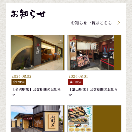
メニューに関しましては、季節、天候によって入
メニューに関しましては、季節、天候によって入
メニューに関しましては、季節、天候によって入
荷していない場合、品質保持の為店頭にて値段が
荷していない場合、品質保持の為店頭にて値段が
荷していない場合、品質保持の為店頭にて値段が
お知らせ一覧はこちら
変動する場合がございます。
変動する場合がございます。
変動する場合がございます。
2026.08.03
2026.08.01
金沢駅店
富山駅店
【金沢駅店】お盆期間のお知ら
【富山駅店】お盆期間のお知ら
せ
せ
玉子
生げそ
むしえび
きゅう
ゆでげ
はまち
165円
220円
165円
165円
220円
165円