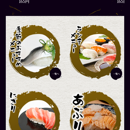
165円
165円
彩りランチ
厳選ラ
1,870円
2,420