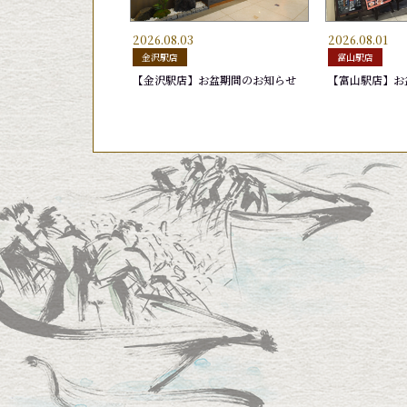
2026.08.03
2026.08.01
玉子
生げそ
むしえび
きゅうり漬け
ゆでげそ
はまち
金沢駅店
富山駅店
165円
220円
165円
165円
220円
165円
【金沢駅店】お盆期間のお知らせ
【富山駅店】お
おまかせ10貫盛り 2,420円
おすすめ11貫盛り
あおりいか
グルメ盛り
日替りランチ 1
かがやき７(セ
天然ブリ
旬鮮かがやき
440円
1,540円
440円
1,760円