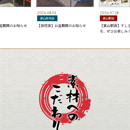
2026.08.01
2026.07.18
にぎり
いなり
ふくらぎ
玉子
ゆで
深〆
さわ
富山掛尾店
富山駅店
165円
275円
165円
220
275
165
盆期間のお知らせ
【掛尾店】お盆期間のお知らせ
【富山駅店】すし
を、ぜひお楽しみ
,650円
ブン)
盛り
ほたるいか沖漬け
お勧め７選 加賀雅
あか
厳選
440円
2,090円
440
2,5