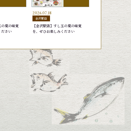
2026.07.18
げそ
のさば
ら
はまち
もんごういか
いなり
金沢駅店
円
円
円
220円
275円
165円
玉の夏の味覚
【金沢駅店】すし玉の夏の味覚
ください
を、ぜひお楽しみください
いか
すし玉盛り
天然ブリトロ
特選北陸盛り
円
30円
550円
2,750円