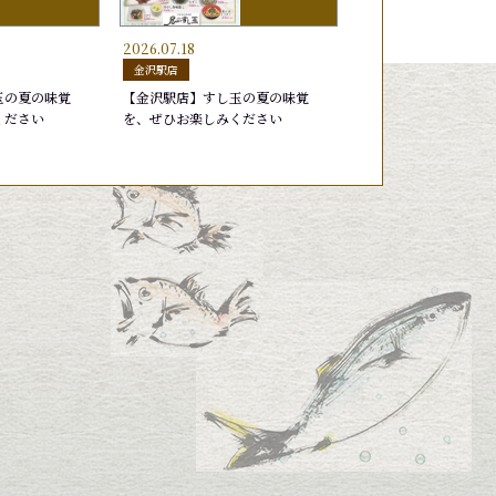
2026.07.18
げそ
のさば
ら
はまち
もんごういか
いなり
金沢駅店
円
円
円
220円
275円
165円
玉の夏の味覚
【金沢駅店】すし玉の夏の味覚
ください
を、ぜひお楽しみください
いか
すし玉盛り
天然ブリトロ
特選北陸盛り
円
30円
550円
2,750円