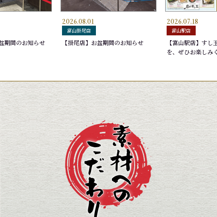
2026.08.01
2026.07.18
にぎり
いなり
ふくらぎ
玉子
ゆで
深〆
さわ
富山掛尾店
富山駅店
165円
275円
165円
220
275
165
盆期間のお知らせ
【掛尾店】お盆期間のお知らせ
【富山駅店】すし
を、ぜひお楽しみ
,650円
ブン)
盛り
ほたるいか沖漬け
お勧め７選 加賀雅
あか
厳選
440円
2,090円
440
2,5