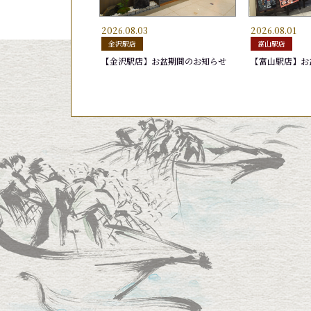
2026.08.03
2026.08.01
玉子
生げそ
むしえび
きゅうり漬け
ゆでげそ
はまち
金沢駅店
富山駅店
165円
220円
165円
165円
220円
165円
【金沢駅店】お盆期間のお知らせ
【富山駅店】お
おまかせ10貫盛り 2,420円
おすすめ11貫盛り
あおりいか
グルメ盛り
日替りランチ 1
かがやき７(セ
天然ブリ
旬鮮かがやき
440円
1,540円
440円
1,760円