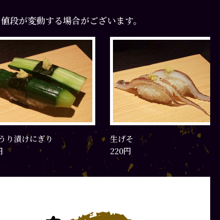
て値段が変動する場合がございます。
うり漬けにぎり
生げそ
円
220円