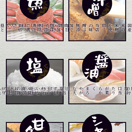
昼
と
夜
と
２
回
仕
入
れ
て
お
り
ます
。
。
添
加
物
は
一
切
使
用
し
て
お
り
ま
せ
ん
。
毎
日
買
い
つ
け
た
新
鮮
な
魚
を
ご
賞
味
下
さい
り
当
店
の
味
噌
は
無
添
加
で
す
。
石
川
県
、
富
山
県
の
港
や
市
場
よ
メニュー一覧はこちら
メニュー一覧はこちら
メニュー一覧はこちら
き
れ
い
な
能
登
半
島
の
海
水
か
ら
作
ら
れ
。
す
し
玉
の
オ
リ
ジ
ナ
ル
醤
油
で
お
召
し
上
が
り
下
さ
い
。
食
材
の
本
物
の
味
を
引
出
し
ま
す
は
塩
は
口
当
た
り
が
柔
ら
か
く
、
ま
ろ
や
か
な
天
日塩