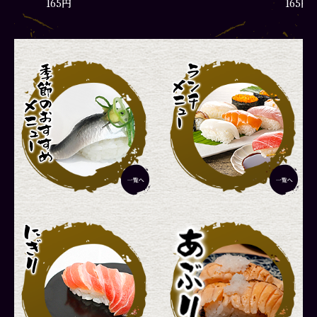
165円
165円
彩りランチ
厳選ラ
1,870円
2,420