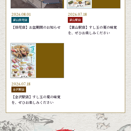
2026.08.01
2026.07.18
富山掛尾店
富山駅店
【掛尾店】お盆期間のお知らせ
【富山駅店】すし玉の夏の味覚
を、ぜひお楽しみください
日替りランチ 1,650円
かがやき７(セブン)
あおりいか
旬鮮かがやき盛り
おまかせ
おすす
天然ブ
お勧め
440円
1,760円
440円
2,090
2026.07.18
金沢駅店
【金沢駅店】すし玉の夏の味覚
を、ぜひお楽しみください