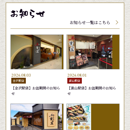
メニューに関しましては、季節、天候によって入
メニューに関しましては、季節、天候によって入
メニューに関しましては、季節、天候によって入
荷していない場合、品質保持の為店頭にて値段が
荷していない場合、品質保持の為店頭にて値段が
荷していない場合、品質保持の為店頭にて値段が
お知らせ一覧はこちら
変動する場合がございます。
変動する場合がございます。
変動する場合がございます。
2026.08.03
2026.08.01
金沢駅店
富山駅店
【金沢駅店】お盆期間のお知ら
【富山駅店】お盆期間のお知ら
せ
せ
玉子
生げそ
むしえび
きゅう
ゆでげ
はまち
165円
220円
165円
165円
220円
165円