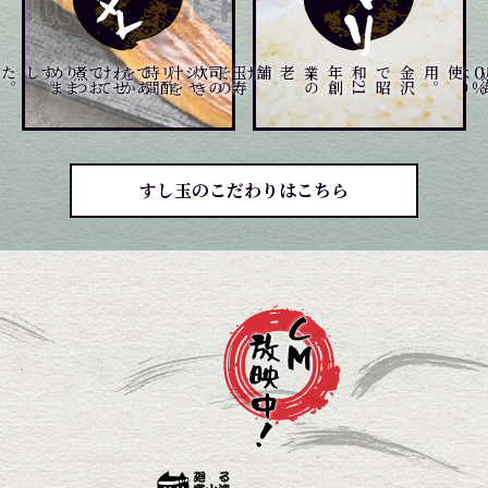
。
。
煮
つ
め
ま
した
て
玉
寿
司
の
シ
ャ
リ
酢
で
あ
わ
せ
て
お
り
ま
す
、
じ
っ
く
り
炊
き
上げ
、
そ
の
炊
き
汁
を
時
間
を
か
け
を
金
沢
で
昭
和
2
1
年
創
業
の
老舗
。
すし玉のこだわりはこちら