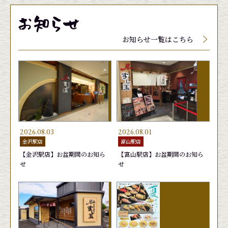
メニューに関しましては、季節、天候によって入
メニューに関しましては、季節、天候によって入
メニューに関しましては、季節、天候によって入
荷していない場合、品質保持の為店頭にて値段が
荷していない場合、品質保持の為店頭にて値段が
荷していない場合、品質保持の為店頭にて値段が
お知らせ一覧はこちら
変動する場合がございます。
変動する場合がございます。
変動する場合がございます。
2026.08.03
2026.08.01
金沢駅店
富山駅店
【金沢駅店】お盆期間のお知ら
【富山駅店】お盆期間のお知ら
せ
せ
玉子
生げそ
むしえび
きゅう
ゆでげ
はまち
165円
220円
165円
165円
220円
165円