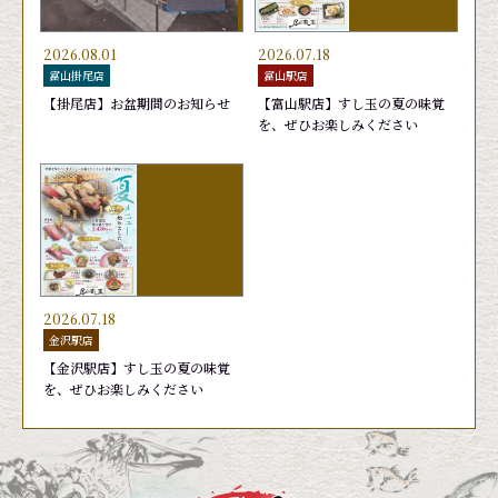
2026.08.01
2026.07.18
富山掛尾店
富山駅店
【掛尾店】お盆期間のお知らせ
【富山駅店】すし玉の夏の味覚
を、ぜひお楽しみください
日替りランチ 1,650円
かがやき７(セブン)
あおりいか
旬鮮かがやき盛り
おまかせ
おすす
天然ブ
お勧め
440円
1,760円
440円
2,090
2026.07.18
金沢駅店
【金沢駅店】すし玉の夏の味覚
を、ぜひお楽しみください