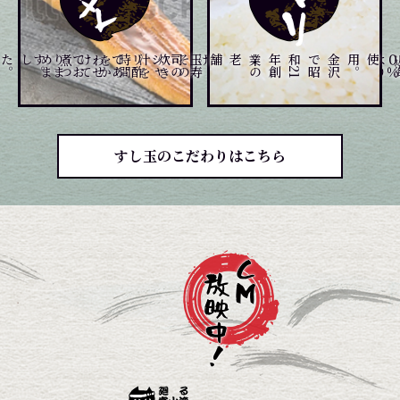
。
。
煮
つ
め
ま
した
て
玉
寿
司
の
シ
ャ
リ
酢
で
あ
わ
せ
て
お
り
ま
す
、
じ
っ
く
り
炊
き
上げ
、
そ
の
炊
き
汁
を
時
間
を
か
け
を
金
沢
で
昭
和
2
1
年
創
業
の
老舗
。
すし玉のこだわりはこちら