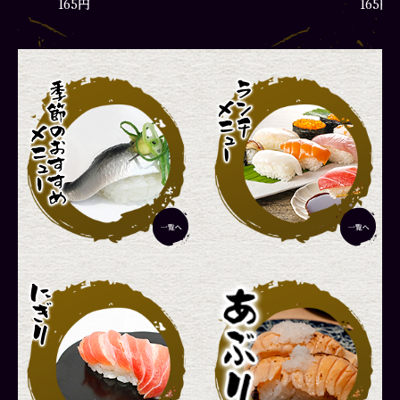
165円
165円
彩りランチ
厳選ラ
1,870円
2,420