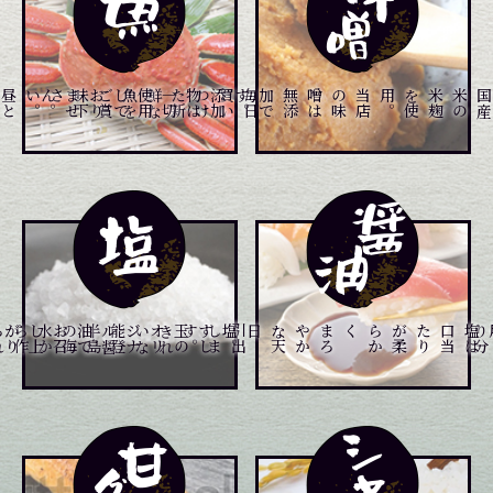
昼
と
夜
と
２
回
仕
入
れ
て
お
り
ます
。
。
添
加
物
は
一
切
使
用
し
て
お
り
ま
せ
ん
。
毎
日
買
い
つ
け
た
新
鮮
な
魚
を
ご
賞
味
下
さい
り
当
店
の
味
噌
は
無
添
加
で
す
。
石
川
県
、
富
山
県
の
港
や
市
場
よ
メニュー一覧はこちら
メニュー一覧はこちら
メニュー一覧はこちら
き
れ
い
な
能
登
半
島
の
海
水
か
ら
作
ら
れ
。
す
し
玉
の
オ
リ
ジ
ナ
ル
醤
油
で
お
召
し
上
が
り
下
さ
い
。
食
材
の
本
物
の
味
を
引
出
し
ま
す
は
塩
は
口
当
た
り
が
柔
ら
か
く
、
ま
ろ
や
か
な
天
日塩