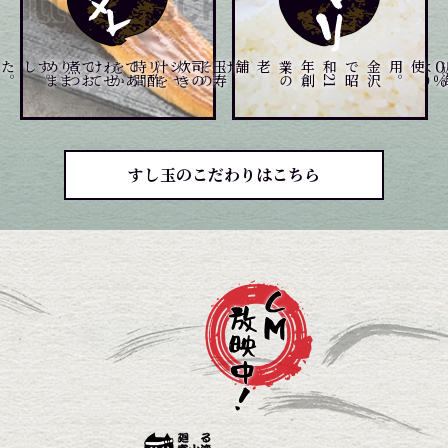
。
。
煮
つ
め
ま
した
て
玉
寿
司
の
シ
ャ
リ
酢
で
あ
わ
せ
て
お
り
ま
す
、
じ
っ
く
り
炊
き
上げ
、
そ
の
炊
き
汁
を
時
間
を
か
け
を
金
沢
で
昭
和
2
1
年
創
業
の
老舗
。
すし玉のこだわりはこちら