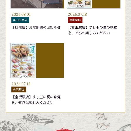
2026.08.01
2026.07.18
富山掛尾店
富山駅店
【掛尾店】お盆期間のお知らせ
【富山駅店】すし玉の夏の味覚
を、ぜひお楽しみください
日替りランチ 1,650円
かがやき７(セブン)
あおりいか
旬鮮かがやき盛り
おまかせ
おすす
天然ブ
お勧め
440円
1,760円
440円
2,090
2026.07.18
金沢駅店
【金沢駅店】すし玉の夏の味覚
を、ぜひお楽しみください