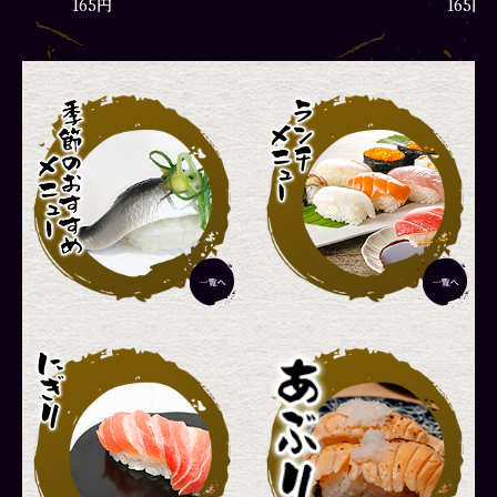
165円
165円
彩りランチ
厳選ラ
1,870円
2,420