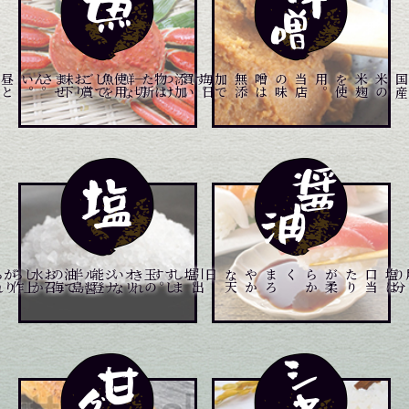
昼
と
夜
と
２
回
仕
入
れ
て
お
り
ます
。
。
添
加
物
は
一
切
使
用
し
て
お
り
ま
せ
ん
。
毎
日
買
い
つ
け
た
新
鮮
な
魚
を
ご
賞
味
下
さい
り
当
店
の
味
噌
は
無
添
加
で
す
。
石
川
県
、
富
山
県
の
港
や
市
場
よ
メニュー一覧はこちら
メニュー一覧はこちら
メニュー一覧はこちら
き
れ
い
な
能
登
半
島
の
海
水
か
ら
作
ら
れ
。
す
し
玉
の
オ
リ
ジ
ナ
ル
醤
油
で
お
召
し
上
が
り
下
さ
い
。
食
材
の
本
物
の
味
を
引
出
し
ま
す
は
塩
は
口
当
た
り
が
柔
ら
か
く
、
ま
ろ
や
か
な
天
日塩