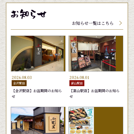
メニューに関しましては、季節、天候によって入
メニューに関しましては、季節、天候によって入
メニューに関しましては、季節、天候によって入
荷していない場合、品質保持の為店頭にて値段が
荷していない場合、品質保持の為店頭にて値段が
荷していない場合、品質保持の為店頭にて値段が
お知らせ一覧はこちら
変動する場合がございます。
変動する場合がございます。
変動する場合がございます。
2026.08.03
2026.08.01
金沢駅店
富山駅店
【金沢駅店】お盆期間のお知ら
【富山駅店】お盆期間のお知ら
せ
せ
玉子
生げそ
むしえび
きゅう
ゆでげ
はまち
165円
220円
165円
165円
220円
165円