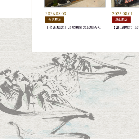
2026.08.03
2026.08.01
きゅうり漬けにぎり
ゆでげそ
はまち
いなり
ふくらぎ
玉子
金沢駅店
富山駅店
165円
220円
165円
165円
275円
165円
【金沢駅店】お盆期間のお知らせ
【富山駅店】お
おまかせ10貫盛り 2,420円
おすすめ11貫盛り
グルメ盛り
天然ブリ
日替りランチ 1
かがやき７(セ
旬鮮かがやき
ほたるいか
1,540円
440円
1,760円
440円