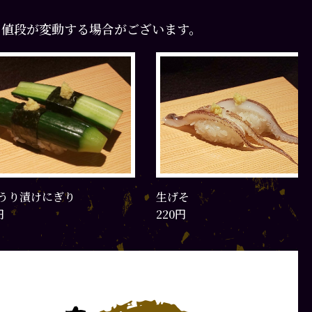
て値段が変動する場合がございます。
生げそ
ゆでげそ
20円
220円