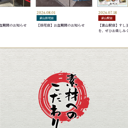
2026.08.01
2026.07.18
ゆでげそ
深〆のさば
さわら
富山掛尾店
富山駅店
220円
275円
165円
2
2
1
盆期間のお知らせ
【掛尾店】お盆期間のお知らせ
【富山駅店】すし
を、ぜひお楽しみ
,650円
ブン)
盛り
沖漬け
お勧め７選 加賀雅
あかいか
厳選
2,090円
440円
2,5
5